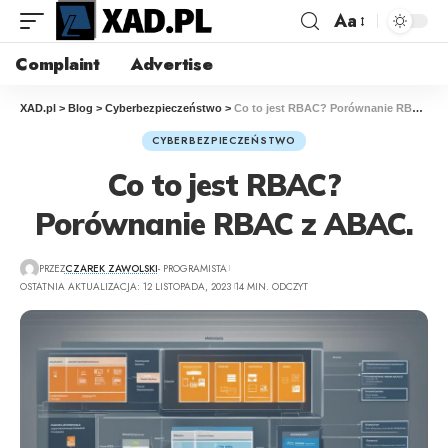
Aa
Complaint
Advertise
XAD.pl
>
Blog
>
Cyberbezpieczeństwo
>
Co to jest RBAC? Porównanie RBAC z ABAC.
CYBERBEZPIECZEŃSTWO
Co to jest RBAC?
Porównanie RBAC z ABAC.
PRZEZ
CZAREK ZAWOLSKI
- PROGRAMISTA
OSTATNIA AKTUALIZACJA: 12 LISTOPADA, 2023
14 MIN. ODCZYT