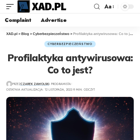
Aa
Complaint
Advertise
XAD.pl
>
Blog
>
Cyberbezpieczeństwo
>
Profilaktyka antywirusowa: Co to jest?
CYBERBEZPIECZEŃSTWO
Profilaktyka antywirusowa:
Co to jest?
PRZEZ
CZAREK ZAWOLSKI
- PROGRAMISTA
OSTATNIA AKTUALIZACJA: 12 LISTOPADA, 2023
9 MIN. ODCZYT