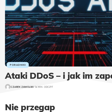
PORADNIKI
Ataki DDoS – i jak im za
CZAREK ZAWOLSKI
14 MIN. ODCZYT
Nie przegap