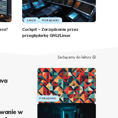
LINUX
PORADNIKI
era?
Cockpit – Zarządzanie przez
przeglądarkę GNU/Linux
Zachęcamy do lektury
ava
PORADNIKI
owanie w