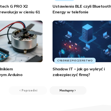
itech G PRO X2
Ustawienia BLE czyli Bluetoot
rewolucja w cieniu 61
Energy w telefonie
CYBERBEZPIECZEŃSTWO
lnikiem
Shadow IT – jak go wykryć i
ym Arduino
zabezpieczyć firmę?
Poprzedni
Następny