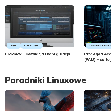
LINUX
PORADNIKI
CYBERBEZPIE
Proxmox – instalacja i konfiguracja
Privileged A
(PAM) – co to 
Poradniki Linuxowe