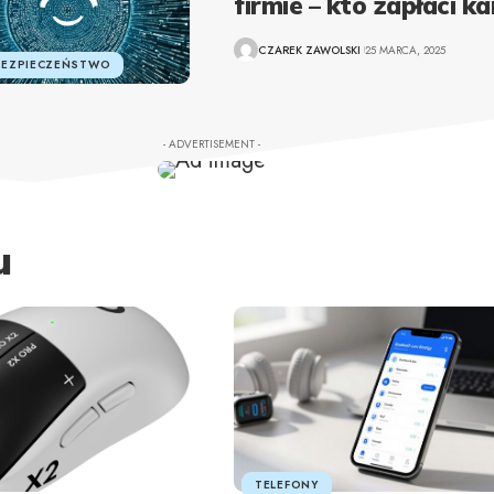
firmie – kto zapłaci ka
CZAREK ZAWOLSKI
25 MARCA, 2025
BEZPIECZEŃSTWO
- ADVERTISEMENT -
u
TELEFONY