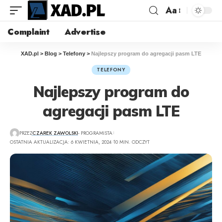
Aa
Complaint
Advertise
XAD.pl
>
Blog
>
Telefony
>
Najlepszy program do agregacji pasm LTE
TELEFONY
Najlepszy program do
agregacji pasm LTE
PRZEZ
CZAREK ZAWOLSKI
- PROGRAMISTA
OSTATNIA AKTUALIZACJA: 6 KWIETNIA, 2024
10 MIN. ODCZYT