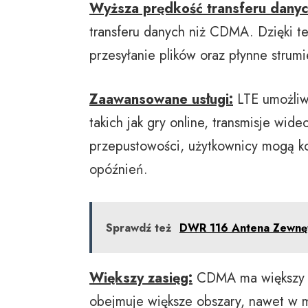
Wyższa prędkość transferu danyc
transferu danych niż CDMA. Dzięki te
przesyłanie plików oraz płynne strum
Zaawansowane usługi:
LTE umożliw
takich jak gry online, transmisje wid
przepustowości, użytkownicy mogą ko
opóźnień.
Sprawdź też
DWR 116 Antena Zewnęt
Większy zasięg:
CDMA ma większy z
obejmuje większe obszary, nawet w mi