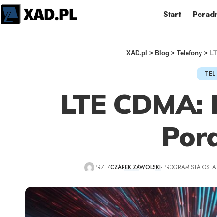
Start
Poradn
XAD.pl
>
Blog
>
Telefony
>
LT
TEL
LTE CDMA: 
Por
PRZEZ
CZAREK ZAWOLSKI
- PROGRAMISTA
OSTA