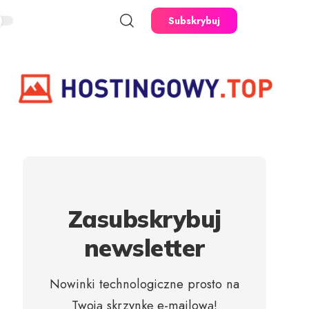
Subskrybuj
Zasubskrybuj
newsletter
Nowinki technologiczne prosto na
Twoją skrzynkę e-mailową!