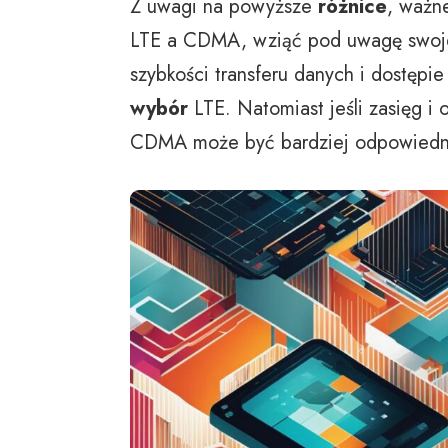
Z uwagi na powyższe
różnice
, ważn
LTE a CDMA, wziąć pod uwagę swoje p
szybkości transferu danych i dostęp
wybór
LTE. Natomiast jeśli zasięg i 
CDMA może być bardziej odpowiedn