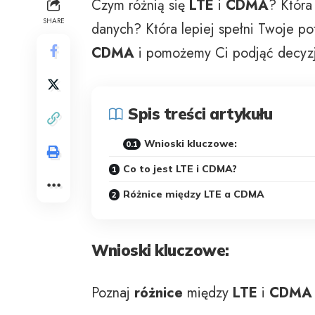
Czym różnią się
LTE
i
CDMA
? Która
SHARE
danych? Która lepiej spełni Twoje p
CDMA
i pomożemy Ci podjąć decyzj
Spis treści artykułu
Wnioski kluczowe:
Co to jest LTE i CDMA?
Różnice między LTE a CDMA
Wnioski kluczowe:
Poznaj
różnice
między
LTE
i
CDMA