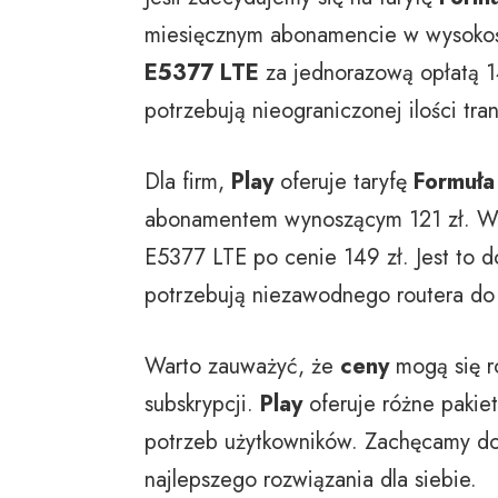
miesięcznym abonamencie w wysokoś
E5377 LTE
za jednorazową opłatą 14
potrzebują nieograniczonej ilości tra
Dla firm,
Play
oferuje taryfę
Formuła
abonamentem wynoszącym 121 zł. W r
E5377 LTE po cenie 149 zł. Jest to d
potrzebują niezawodnego routera do 
Warto zauważyć, że
ceny
mogą się ró
subskrypcji.
Play
oferuje różne pakie
potrzeb użytkowników. Zachęcamy do 
najlepszego rozwiązania dla siebie.