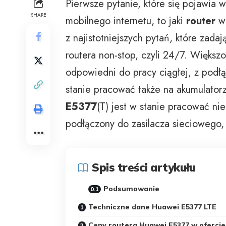
Pierwsze pytanie, które się pojawia 
SHARE
mobilnego internetu, to jaki
router
wy
z najistotniejszych pytań, które zada
routera non-stop, czyli 24/7. Więks
odpowiedni do pracy ciągłej, z podłą
stanie pracować także na akumulator
E5377
(T) jest w stanie pracować ni
podłączony do zasilacza sieciowego, 
Spis treści artykułu
Podsumowanie
Techniczne dane Huawei E5377 LTE
Ceny routera Huawei E5377 w ofercie