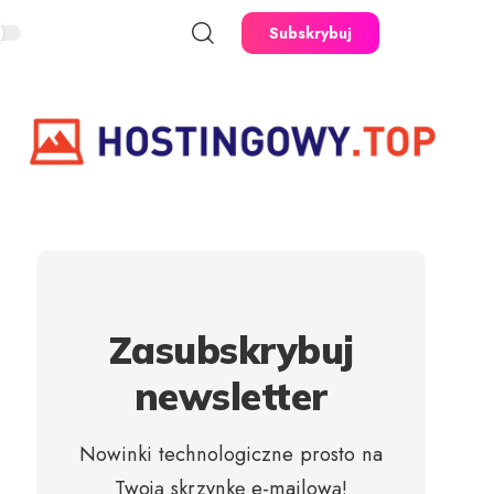
Subskrybuj
Zasubskrybuj
newsletter
Nowinki technologiczne prosto na
Twoją skrzynkę e-mailową!