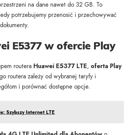
przestrzeni na dane nawet do 32 GB. To
kiedy potrzebujemy przenosić i przechowywać
y dokumenty.
i E5377 w ofercie Play
kupem routera
Huawei E5377 LTE
,
oferta
Play
o routera zależy od wybranej taryfy i
zegółom i porównać dostępne opcje.
e: Szybszy Internet LTE
ła 4G LTE Unlimited dla Abonentów
o