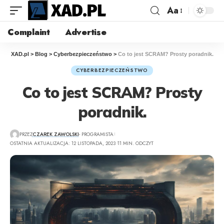
Aa
Complaint
Advertise
XAD.pl
>
Blog
>
Cyberbezpieczeństwo
>
Co to jest SCRAM? Prosty poradnik.
CYBERBEZPIECZEŃSTWO
Co to jest SCRAM? Prosty
poradnik.
PRZEZ
CZAREK ZAWOLSKI
- PROGRAMISTA
OSTATNIA AKTUALIZACJA: 12 LISTOPADA, 2023
11 MIN. ODCZYT