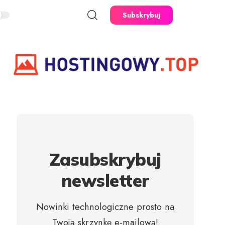
Subskrybuj
Zasubskrybuj
newsletter
Nowinki technologiczne prosto na
Twoją skrzynkę e-mailową!