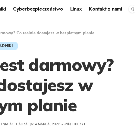
iki
Cyberbezpieczeństwo
Linux
Kontakt z nami
darmowy? Co realnie dostajesz w bezpłatnym planie
ADNIKI
 jest darmowy?
 dostajesz w
ym planie
TNIA AKTUALIZACJA: 4 MARCA, 2026
2 MIN. ODCZYT