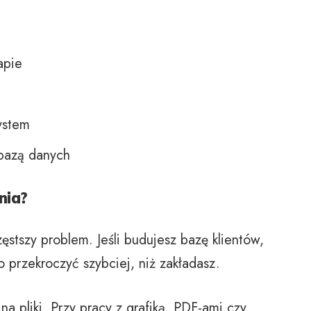
apie
ystem
 bazą danych
nia?
ęstszy problem. Jeśli budujesz bazę klientów,
przekroczyć szybciej, niż zakładasz.
a pliki. Przy pracy z grafiką, PDF-ami czy