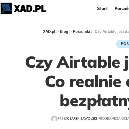
Start
Poradn
XAD.pl
>
Blog
>
Poradniki
>
Czy Airtable jest 
POR
Czy Airtable
Co realnie
bezpłatn
PRZEZ
CZAREK ZAWOLSKI
- PROGRAMISTA
OSTA