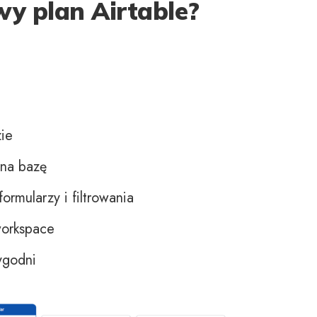
y plan Airtable?
ie
na bazę
rmularzy i filtrowania
workspace
ygodni