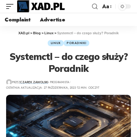
Aa
Complaint
Advertise
XAD.pl
>
Blog
>
Linux
>
Systemctl – do czego służy? Poradnik
LINUX
PORADNIKI
Systemctl – do czego służy?
Poradnik
PRZEZ
CZAREK ZAWOLSKI
- PROGRAMISTA
OSTATNIA AKTUALIZACJA: 27 PAŹDZIERNIKA, 2023
12 MIN. ODCZYT