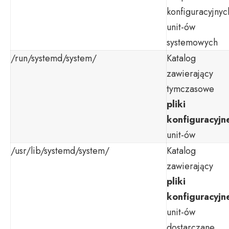
konfiguracyjnyc
unit-ów
systemowych
/run/systemd/system/
Katalog
zawierający
tymczasowe
pliki
konfiguracyjn
unit-ów
/usr/lib/systemd/system/
Katalog
zawierający
pliki
konfiguracyjn
unit-ów
dostarczane