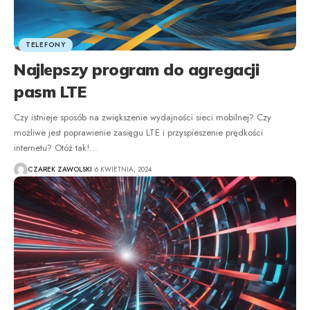
TELEFONY
Najlepszy program do agregacji
pasm LTE
Czy istnieje sposób na zwiększenie wydajności sieci mobilnej? Czy
możliwe jest poprawienie zasięgu LTE i przyspieszenie prędkości
internetu? Otóż tak!
…
CZAREK ZAWOLSKI
6 KWIETNIA, 2024