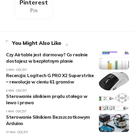
Pinterest
Pin
You Might Also Like
Czy Airtable jest darmowy? Co realnie
dostajesz w bezpłatnym planie
2 MIN. ODCZYT
Recenzja: Logitech G PRO X2 Superstrike
– rewolucja w cieniu 61 gramów
4 MIN. ODCZYT
Sterowanie silnikiem prądu stałego w
lewo i prawo
1 MIN. ODCZYT
Sterowanie Silnikiem Bezszczotkowym
Arduino
17 MIN. ODCZYT