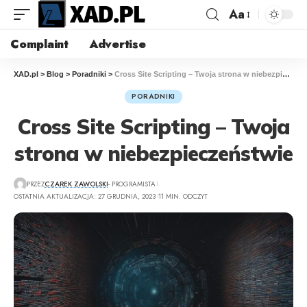
Aa
Complaint
Advertise
XAD.pl
>
Blog
>
Poradniki
>
Cross Site Scripting – Twoja strona w niebezpieczeństwie
PORADNIKI
Cross Site Scripting – Twoja
strona w niebezpieczeństwie
PRZEZ
CZAREK ZAWOLSKI
- PROGRAMISTA
OSTATNIA AKTUALIZACJA: 27 GRUDNIA, 2023
11 MIN. ODCZYT