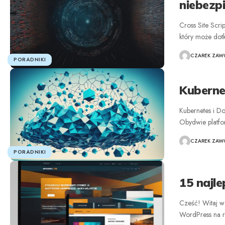
niebezp
Cross Site Scri
który może dotk
CZAREK ZAWO
PORADNIKI
Kuberne
Kubernetes i D
Obydwie platfor
CZAREK ZAWO
PORADNIKI
15 najl
Cześć! Witaj w
WordPress na r