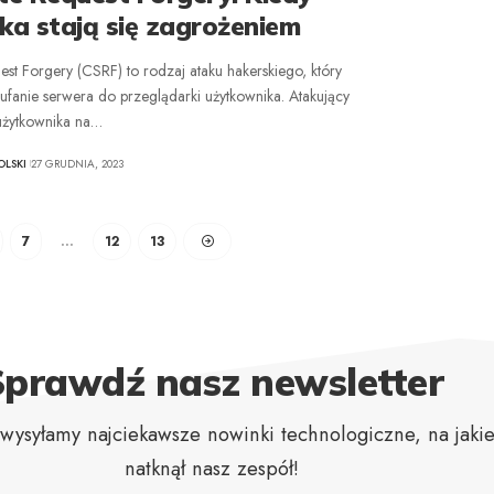
zka stają się zagrożeniem
est Forgery (CSRF) to rodzaj ataku hakerskiego, który
ufanie serwera do przeglądarki użytkownika. Atakujący
użytkownika na
…
LSKI
27 GRUDNIA, 2023
7
…
12
13
Sprawdź nasz newsletter
wysyłamy najciekawsze nowinki technologiczne, na jakie
natknął nasz zespół!