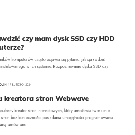
awdzić czy mam dysk SSD czy HDD
uterze?
ików komputerów często pojawia się pytanie: jak sprawdzić
ainstalowanego w ich systemie. Rozpoznawanie dysku SSD czy
LSKI
17 LUTEGO, 2024
a kreatora stron Webwave
ularny kreator stron internetowych, który umożliwia tworzenie
h stron bez konieczności posiadania umiejętności programowania.
staną omówione
…