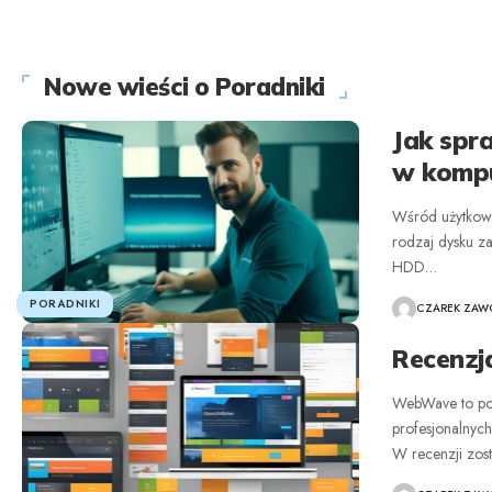
Nowe wieści o Poradniki
Jak spr
w komp
Wśród użytkown
rodzaj dysku z
HDD
…
PORADNIKI
CZAREK ZAWO
Recenzj
WebWave to pop
profesjonalnyc
W recenzji zo