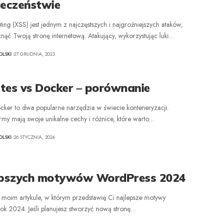
ieczeństwie
pting (XSS) jest jednym z najczęstszych i najgroźniejszych ataków,
nąć Twoją stronę internetową. Atakujący, wykorzystując luki
…
LSKI
27 GRUDNIA, 2023
tes vs Docker – porównanie
ocker to dwa popularne narzędzia w świecie konteneryzacji.
my mają swoje unikalne cechy i różnice, które warto
…
LSKI
26 STYCZNIA, 2024
epszych motywów WordPress 2024
 moim artykule, w którym przedstawię Ci najlepsze motywy
ok 2024. Jeśli planujesz stworzyć nową stronę
…