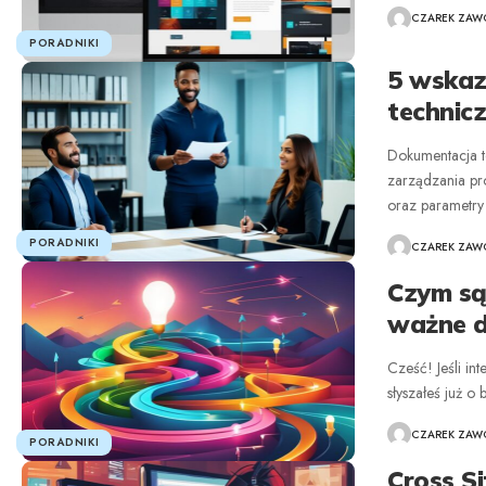
CZAREK ZAWO
PORADNIKI
5 wskaz
technicz
Dokumentacja t
zarządzania pr
oraz parametry
PORADNIKI
CZAREK ZAWO
Czym są 
ważne d
Cześć! Jeśli in
słyszałeś już o
CZAREK ZAWO
PORADNIKI
Cross Si