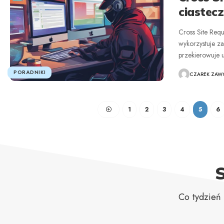
ciastec
Cross Site Requ
wykorzystuje za
przekierowuje 
PORADNIKI
CZAREK ZAWO
1
2
3
4
5
6
Co tydzień 