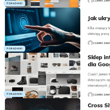
CZAREK ZAWO
PORADNIKI
Jak ukry
Kilka miesięcy 
ułatwiają prac
CZAREK ZAWO
PORADNIKI
Sklep i
dla Goo
Cześć! Jestem 
dotyczącymi op
internetowych. J
PORADNIKI
CZAREK ZAWO
Cross Si