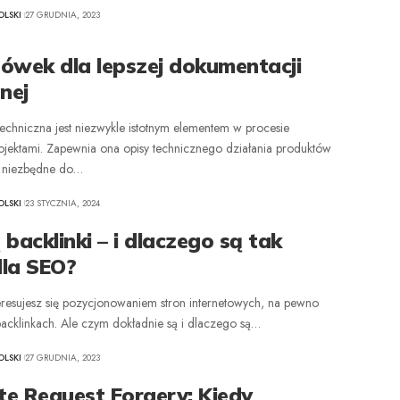
LSKI
27 GRUDNIA, 2023
ówek dla lepszej dokumentacji
nej
echniczna jest niezwykle istotnym elementem w procesie
ojektami. Zapewnia ona opisy technicznego działania produktów
 niezbędne do
…
LSKI
23 STYCZNIA, 2024
backlinki – i dlaczego są tak
la SEO?
teresujesz się pozycjonowaniem stron internetowych, na pewno
 backlinkach. Ale czym dokładnie są i dlaczego są
…
LSKI
27 GRUDNIA, 2023
te Request Forgery: Kiedy