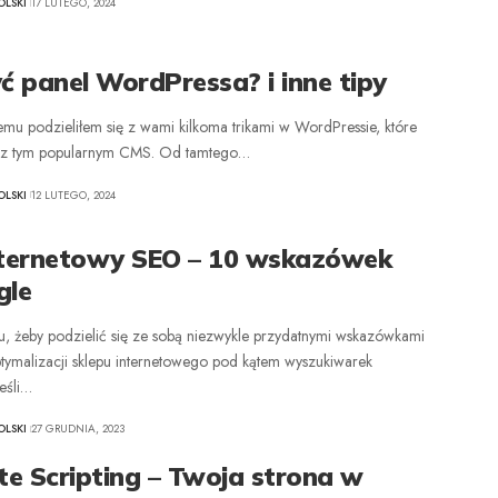
LSKI
17 LUTEGO, 2024
ć panel WordPressa? i inne tipy
temu podzieliłem się z wami kilkoma trikami w WordPressie, które
ę z tym popularnym CMS. Od tamtego
…
LSKI
12 LUTEGO, 2024
nternetowy SEO – 10 wskazówek
gle
tu, żeby podzielić się ze sobą niezwykle przydatnymi wskazówkami
tymalizacji sklepu internetowego pod kątem wyszukiwarek
eśli
…
LSKI
27 GRUDNIA, 2023
te Scripting – Twoja strona w