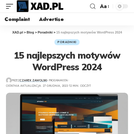
Aa
Complaint
Advertise
XAD.pl
>
Blog
>
Poradniki
>
15 najlepszych motywów WordPress 2024
PORADNIKI
15 najlepszych motywów
WordPress 2024
PRZEZ
CZAREK ZAWOLSKI
- PROGRAMISTA
OSTATNIA AKTUALIZACJA: 27 GRUDNIA, 2023
12 MIN. ODCZYT