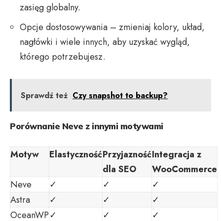
zasięg globalny.
Opcje dostosowywania – zmieniaj kolory, układ,
nagłówki i wiele innych, aby uzyskać wygląd,
którego potrzebujesz.
Sprawdź też
Czy snapshot to backup?
Porównanie Neve z innymi motywami
Motyw
Elastyczność
Przyjazność
Integracja z
dla SEO
WooCommerce
Neve
✓
✓
✓
Astra
✓
✓
✓
OceanWP
✓
✓
✓