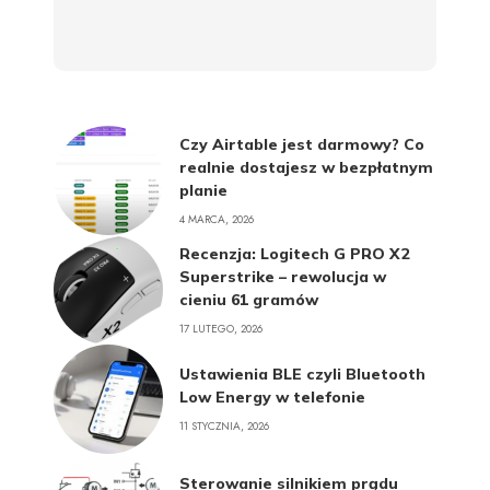
Czy Airtable jest darmowy? Co
realnie dostajesz w bezpłatnym
planie
4 MARCA, 2026
Recenzja: Logitech G PRO X2
Superstrike – rewolucja w
cieniu 61 gramów
17 LUTEGO, 2026
Ustawienia BLE czyli Bluetooth
Low Energy w telefonie
11 STYCZNIA, 2026
Sterowanie silnikiem prądu