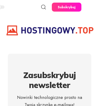
Subskrybuj
Zasubskrybuj
newsletter
Nowinki technologiczne prosto na
Twoją skrzynkę e-mailową!