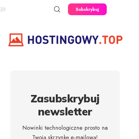
Subskrybuj
Zasubskrybuj
newsletter
Nowinki technologiczne prosto na
Twoją skrzynkę e-mailową!