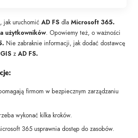
, jak uruchomić
AD FS
dla
Microsoft 365.
ta użytkowników
. Opowiemy też, o ważności
5.
Nie zabraknie informacji, jak dodać dostawcę
cGIS
z
AD FS.
cje:
omagają firmom w bezpiecznym zarządzaniu
rzeba wykonać kilka kroków.
Microsoft 365 usprawnia dostęp do zasobów.