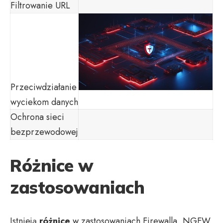
Filtrowanie URL
Przeciwdziałanie
wyciekom danych
Ochrona sieci
bezprzewodowej
Różnice w
zastosowaniach
Istnieją
różnice
w zastosowaniach Firewalla, NGFW