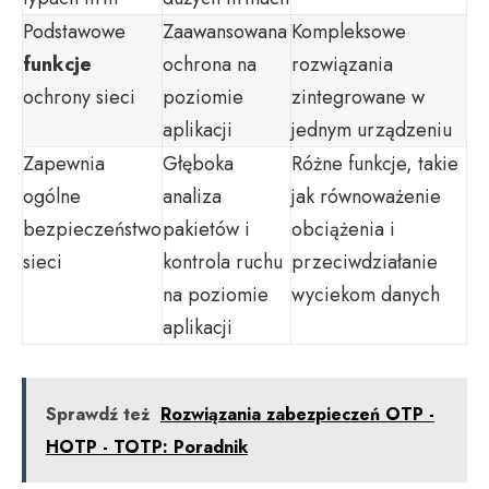
Podstawowe
Zaawansowana
Kompleksowe
funkcje
ochrona na
rozwiązania
ochrony sieci
poziomie
zintegrowane w
aplikacji
jednym urządzeniu
Zapewnia
Głęboka
Różne funkcje, takie
ogólne
analiza
jak równoważenie
bezpieczeństwo
pakietów i
obciążenia i
sieci
kontrola ruchu
przeciwdziałanie
na poziomie
wyciekom danych
aplikacji
Sprawdź też
Rozwiązania zabezpieczeń OTP -
HOTP - TOTP: Poradnik