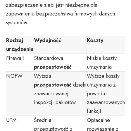
zabezpieczenie sieci jest niezbędne dla
zapewnienia bezpieczeństwa firmowych danych i
systemów.
Rodzaj
Wydajność
Koszty
urządzenia
Firewall
Standardowa
Niskie koszty
przepustowość
utrzymania
NGFW
Wyższa
Wyższe koszty
przepustowość
dzięki
utrzymania z
zaawansowanej
powodu
inspekcji pakietów
zaawansowanych
funkcji
UTM
Średnia
Opłacalne
przepustowość z
rozwiązanie z