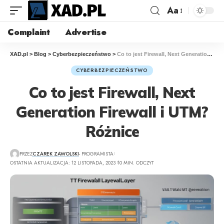
Aa
Complaint
Advertise
XAD.pl
>
Blog
>
Cyberbezpieczeństwo
>
Co to jest Firewall, Next Generation Firewall i UTM? Różnice
CYBERBEZPIECZEŃSTWO
Co to jest Firewall, Next
Generation Firewall i UTM?
Różnice
PRZEZ
CZAREK ZAWOLSKI
- PROGRAMISTA
OSTATNIA AKTUALIZACJA: 12 LISTOPADA, 2023
10 MIN. ODCZYT