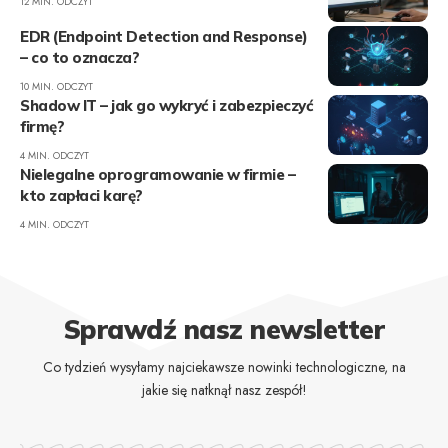
12 MIN. ODCZYT
EDR (Endpoint Detection and Response)
– co to oznacza?
10 MIN. ODCZYT
Shadow IT – jak go wykryć i zabezpieczyć
firmę?
4 MIN. ODCZYT
Nielegalne oprogramowanie w firmie –
kto zapłaci karę?
4 MIN. ODCZYT
Sprawdź nasz newsletter
Co tydzień wysyłamy najciekawsze nowinki technologiczne, na
jakie się natknął nasz zespół!