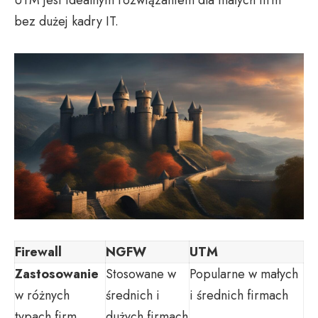
UTM jest idealnym rozwiązaniem dla małych firm
bez dużej kadry IT.
Firewall
NGFW
UTM
Zastosowanie
Stosowane w
Popularne w małych
w różnych
średnich i
i średnich firmach
typach firm
dużych firmach