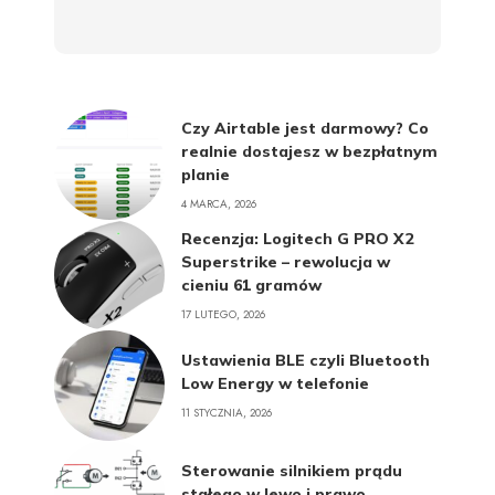
Czy Airtable jest darmowy? Co
realnie dostajesz w bezpłatnym
planie
4 MARCA, 2026
Recenzja: Logitech G PRO X2
Superstrike – rewolucja w
cieniu 61 gramów
17 LUTEGO, 2026
Ustawienia BLE czyli Bluetooth
Low Energy w telefonie
11 STYCZNIA, 2026
Sterowanie silnikiem prądu
stałego w lewo i prawo